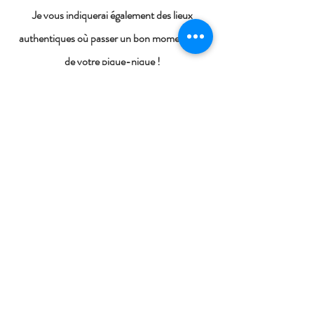
Je vous indiquerai également des lieux
authentiques où passer un bon moment lors
de votre pique-nique !
Tarif en fonction du choix des aliments
disponibles suivant la saison
Caution de 50 euros demandée pour le retour
du panier complet
Soirée BRASERO PLANCHA
Je vous propose plusieurs formules et
évènements avec Vins et Braséro!
Le braséro du domaine est à disposition
pour vos repas entre amis, familles ou