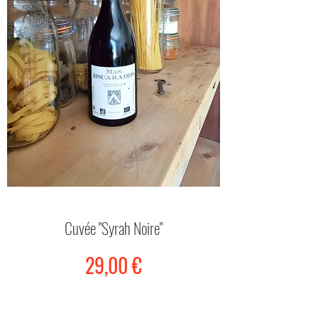
Cuvée "Syrah Noire"
Prix
29,00 €