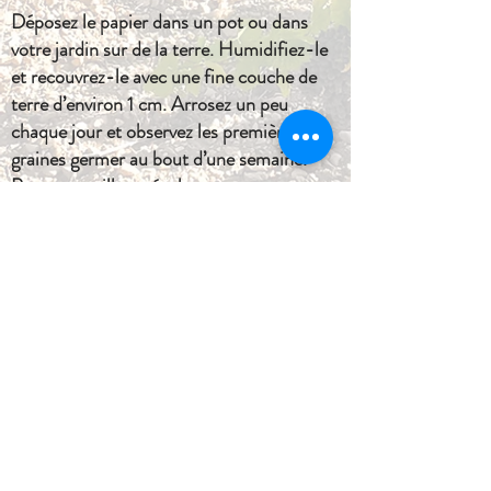
Déposez le papier dans un pot ou dans
votre jardin sur de la terre. Humidifiez-le
et recouvrez-le avec une fine couche de
terre d’environ 1 cm. Arrosez un peu
chaque jour et observez les premières
graines germer au bout d’une semaine.
Pour un meilleur résultat, nous vous
recommandons de le planter en plein air,
de mi-mai à octobre et à l'intérieur tout le
reste de l'année. N’oubliez pas de lui
apporter beaucoup de lumière, de la
chaleur et de l'eau.